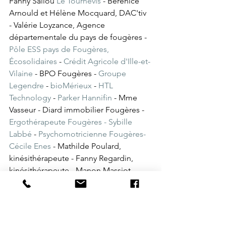
Fanny Saliou 
Le Tournevis
 - Bérénice 
Arnould et Hélène Mocquard, DAC'tiv 
- Valérie Loyzance, Agence 
départementale du pays de fougères - 
Pôle ESS pays de Fougères, 
Écosolidaires
 - 
Crédit Agricole d'Ille-et-
Vilaine
 - BPO Fougères - 
Groupe 
Legendre
 - 
bioMérieux
 - 
HTL 
Technology
 - 
Parker Hannifin
 - Mme 
Vasseur - Diard immobilier Fougères - 
Ergothérapeute Fougères - Sybille 
Labbé
 - 
Psychomotricienne Fougères- 
Cécile Enes
 - Mathilde Poulard, 
kinésithérapeute - Fanny Regardin, 
kinésithérapeute - Manon Massiot, 
psychomotricienne - Ludivine Grangé, 
ergothérapeute - 
Donia Sitruk
 - 
Honorine À Votre Domicile
 - Aurélie 
Veillon, orthophoniste - 
Adeline Avril 