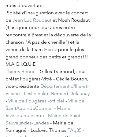
mois d'ouverture;
 Soirée d'inauguration avec le concert 
de 
Jean Luc Roudaut
 et Noah Roudaut 
(4 ans jour pour jour après notre 
rencontre à Brest et la découverte de la 
chanson "À pas de chenille") et la 
venue de la team 
Haroz
 pour le plus 
grand bonheur des petits et grands!!!
M.A.G.I.Q.U.E.  
Thierry Benoit
 - Gilles Traimond, sous-
préfet Fougères-Vitré - Cécile Bouton, 
vice-présidente 
Département d'Ille-et-
Vilaine
 - 
Leslie Saliot Bernard Delaunay
- 
Ville de Fougères -officiel
 - 
Ville de 
SaintAubinduCormier
 - 
Mairie 
Rivesducouesnon
 - 
Mairie de Saint-
Sauveur-des-Landes
 - Mairie de 
Romagné - Ludovic Thomas 
TAg35
 - 